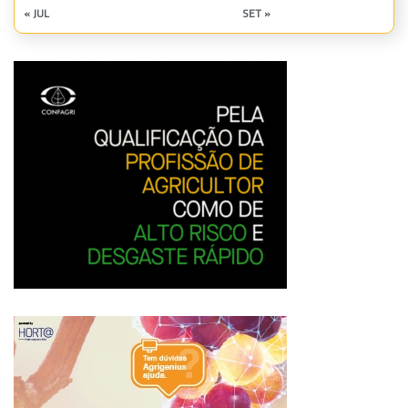
« JUL
SET »