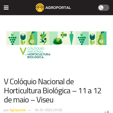
V Colóquio Nacional de
Horticultura Biológica – 11 a 12
de maio – Viseu
por
Agroportal
05-01-2023 | 07:03
A
A