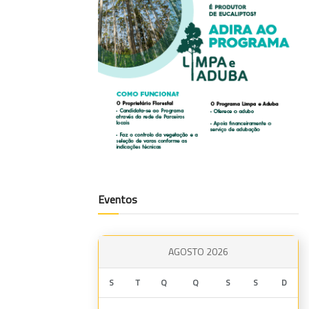
Eventos
AGOSTO 2026
S
T
Q
Q
S
S
D