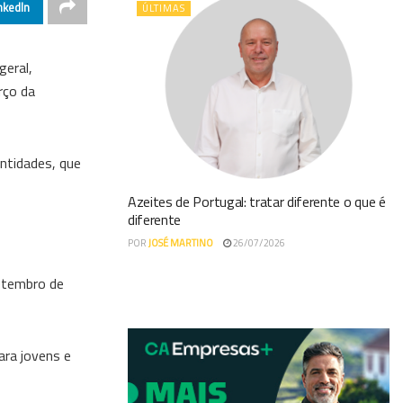
nkedIn
ÚLTIMAS
geral,
rço da
ntidades, que
Azeites de Portugal: tratar diferente o que é
diferente
POR
JOSÉ MARTINO
26/07/2026
setembro de
ara jovens e