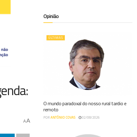
Opinião
ÚLTIMAS
genda:
O mundo paradoxal do nosso rural tardio e
remoto
POR
ANTÓNIO COVAS
02/08/2026
A
A