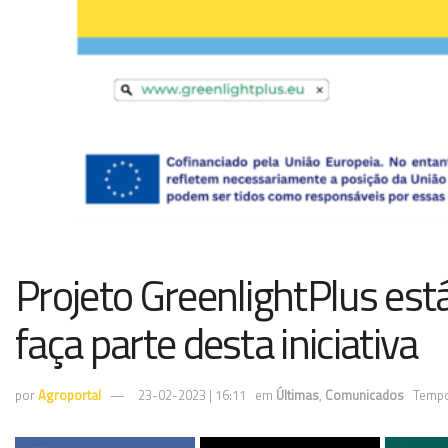
Projeto GreenlightPlus está
faça parte desta iniciativa
por
Agroportal
23-02-2023 | 16:11
em
Últimas
,
Comunicados
Tempo