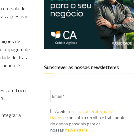
o em sala de
tas ações irão
tuições de
rototipagem de
idade de Trás-
inuar até
Subscrever as nossas newsletteres
res com foco
PAC.
Aceito a
Política de Proteção de
integrar a
Dados
e consinto a recolha e tratamento
de dados pessoais para as
nossas
newsletters
.