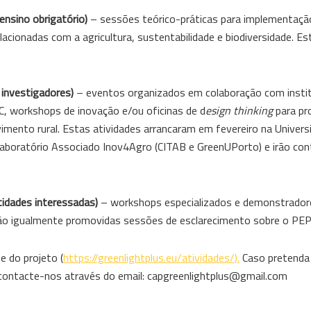
ensino obrigatório)
– sessões teórico-práticas para implementaçã
cionadas com a agricultura, sustentabilidade e biodiversidade. Es
 investigadores)
– eventos organizados em colaboração com insti
AC, workshops de inovação e/ou oficinas de d
esign thinking
para p
vimento rural. Estas atividades arrancaram em fevereiro na Univers
boratório Associado Inov4Agro (CITAB e GreenUPorto) e irão cont
ntidades interessadas)
– workshops especializados e demonstrado
 são igualmente promovidas sessões de esclarecimento sobre o PE
e do projeto (
https://greenlightplus.eu/atividades/).
Caso pretenda 
r contacte-nos através do email: capgreenlightplus@gmail.com