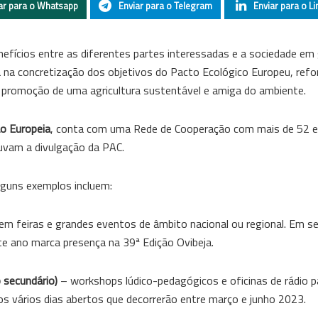
ar para o Whatsapp
Enviar para o Telegram
Enviar para o Li
fícios entre as diferentes partes interessadas e a sociedade em 
a na concretização dos objetivos do Pacto Ecológico Europeu, refo
e promoção de uma agricultura sustentável e amiga do ambiente.
ão Europeia
, conta com uma Rede de Cooperação com mais de 52 e
juvam a divulgação da PAC.
Alguns exemplos incluem:
 em feiras e grandes eventos de âmbito nacional ou regional. Em 
te ano marca presença na 39ª Edição Ovibeja.
 secundário)
– workshops lúdico-pedagógicos e oficinas de rádio p
os vários dias abertos que decorrerão entre março e junho 2023.