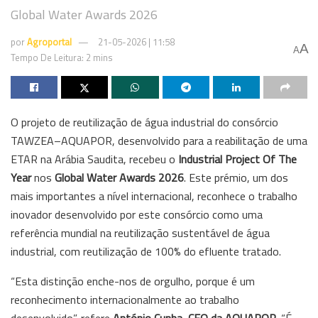
Global Water Awards 2026
por
Agroportal
21-05-2026 | 11:58
A
A
Tempo De Leitura: 2 mins
O projeto de reutilização de água industrial do consórcio
TAWZEA–AQUAPOR, desenvolvido para a reabilitação de uma
ETAR na Arábia Saudita, recebeu o
Industrial Project Of The
Year
nos
Global Water Awards 2026
. Este prémio, um dos
mais importantes a nível internacional, reconhece o trabalho
inovador desenvolvido por este consórcio como uma
referência mundial na reutilização sustentável de água
industrial, com reutilização de 100% do efluente tratado.
“Esta distinção enche-nos de orgulho, porque é um
reconhecimento internacionalmente ao trabalho
desenvolvido”, refere
António Cunha, CEO da AQUAPOR
. “É