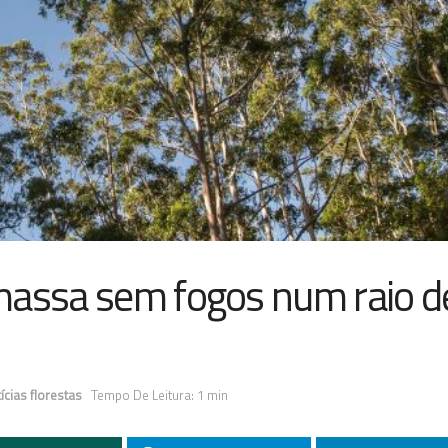
massa sem fogos num raio d
ícias florestas
Tempo De Leitura: 1 min