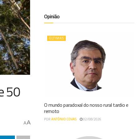
Opinião
ÚLTIMAS
e 50
O mundo paradoxal do nosso rural tardio e
remoto
POR
ANTÓNIO COVAS
02/08/2026
A
A