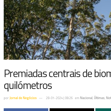
Premiadas centrais de bio
quilómetros
por
Jornal de Negócios
28-01-2024 | 08:26
em
Nacional
,
Últimas
,
Not