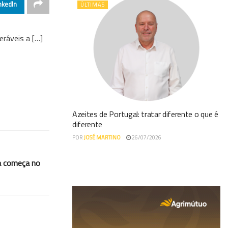
nkedIn
ÚLTIMAS
eráveis a […]
Azeites de Portugal: tratar diferente o que é
diferente
POR
JOSÉ MARTINO
26/07/2026
la começa no