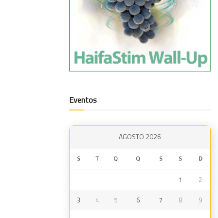
Eventos
AGOSTO 2026
S
T
Q
Q
S
S
D
1
2
3
4
5
6
7
8
9