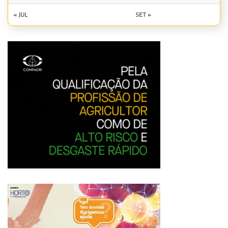
« JUL
SET »