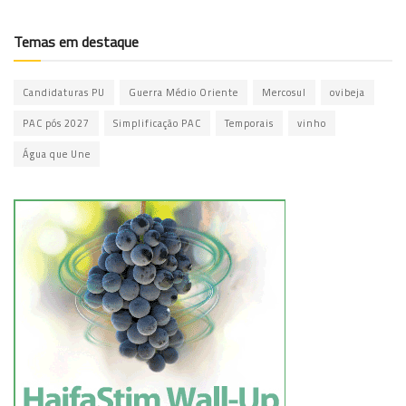
Temas em destaque
Candidaturas PU
Guerra Médio Oriente
Mercosul
ovibeja
PAC pós 2027
Simplificação PAC
Temporais
vinho
Água que Une