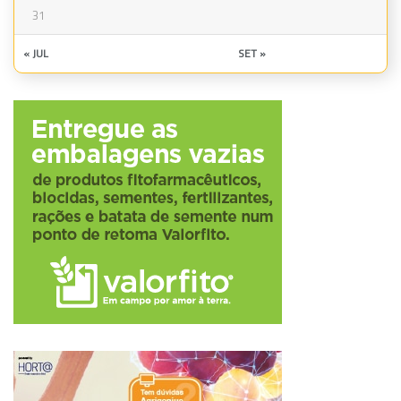
31
« JUL
SET »