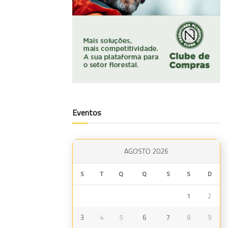
Eventos
AGOSTO 2026
S
T
Q
Q
S
S
D
1
2
3
4
5
6
7
8
9