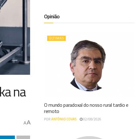
Opinião
ÚLTIMAS
ka na
O mundo paradoxal do nosso rural tardio e
remoto
POR
ANTÓNIO COVAS
02/08/2026
A
A