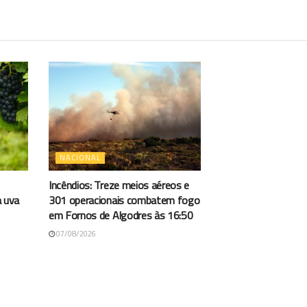
NACIONAL
Incêndios: Treze meios aéreos e
a uva
301 operacionais combatem fogo
em Fornos de Algodres às 16:50
07/08/2026