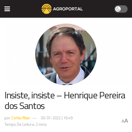
Insiste, insiste – Henrique Pereira
dos Santos
por
Corta-fitas
30-07-2022 | 16:49
A
A
Tempo De Leitura: 2 mins