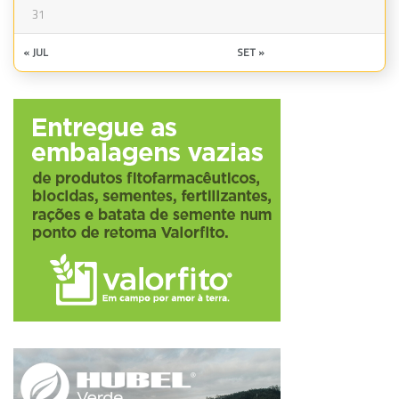
31
« JUL
SET »