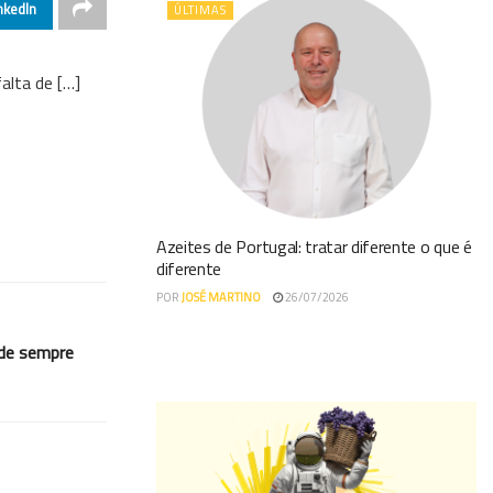
nkedIn
ÚLTIMAS
alta de […]
Azeites de Portugal: tratar diferente o que é
diferente
POR
JOSÉ MARTINO
26/07/2026
 de sempre