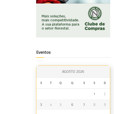
Eventos
AGOSTO 2026
S
T
Q
Q
S
S
D
1
2
3
4
5
6
7
8
9