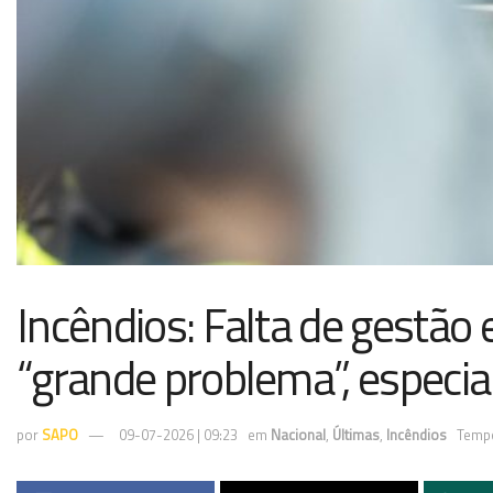
Incêndios: Falta de gestão 
“grande problema”, especial
por
SAPO
09-07-2026 | 09:23
em
Nacional
,
Últimas
,
Incêndios
Tempo