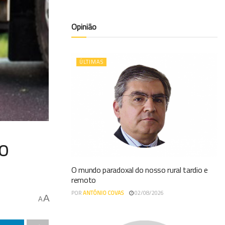
Opinião
ÚLTIMAS
o
O mundo paradoxal do nosso rural tardio e
remoto
POR
ANTÓNIO COVAS
02/08/2026
A
A