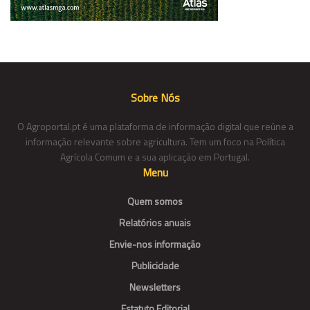
Sobre Nós
O Agroportal.pt é uma plataforma de informação digital que reúne a
informação relevante sobre agricultura. Tem um foco na Política
Agrícola Comum e a sua aplicação em Portugal.
Menu
Quem somos
Relatórios anuais
Envie-nos informação
Publicidade
Newsletters
Estatuto Editorial