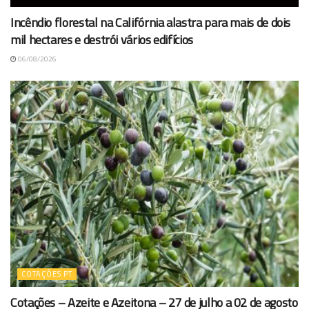
Incêndio florestal na Califórnia alastra para mais de dois
mil hectares e destrói vários edifícios
06/08/2026
COTAÇÕES PT
Cotações – Azeite e Azeitona – 27 de julho a 02 de agosto