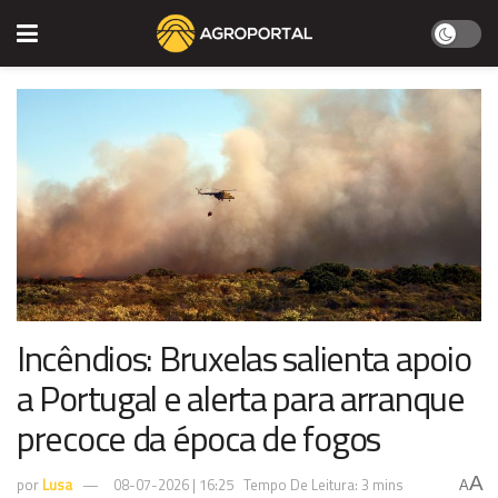
Incêndios: Bruxelas salienta apoio
a Portugal e alerta para arranque
precoce da época de fogos
A
por
Lusa
08-07-2026 | 16:25
Tempo De Leitura: 3 mins
A