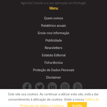
Agrícola Comum e a sua aplicação em Portugal.
Menu
Quem somos
Relatórios anuais
Envie-nos informação
Publicidade
Newsletters
Estatuto Editorial
Ficha técnica
Proteção de Dados Pessoais
Disclaimer
Este site usa cookies. Ao continuar a utilizar este site, está a dar
consentimento à utilização de cookies. Visite a nossa
Política de
© Agroportal. All Rights reserved.
Protecção de dados e Cookies
.
Aceito