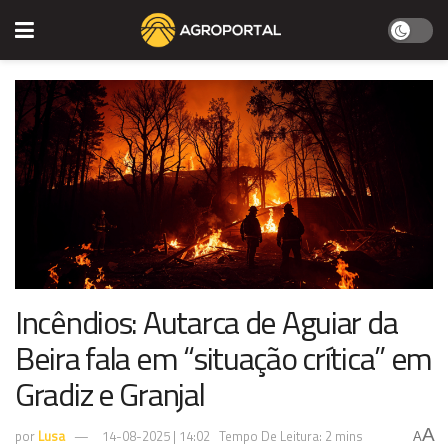
Incêndios: Autarca de Aguiar da
Beira fala em “situação crítica” em
Gradiz e Granjal
A
por
Lusa
14-08-2025 | 14:02
Tempo De Leitura: 2 mins
A