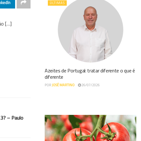
nkedIn
ÚLTIMAS
ão […]
Azeites de Portugal: tratar diferente o que é
diferente
POR
JOSÉ MARTINO
26/07/2026
23? – Paulo