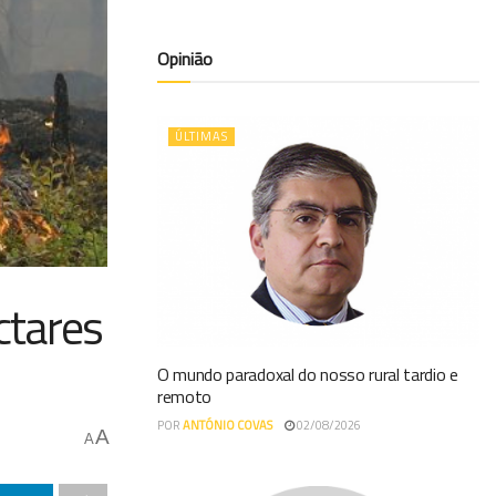
Opinião
ÚLTIMAS
ctares
O mundo paradoxal do nosso rural tardio e
remoto
POR
ANTÓNIO COVAS
02/08/2026
A
A