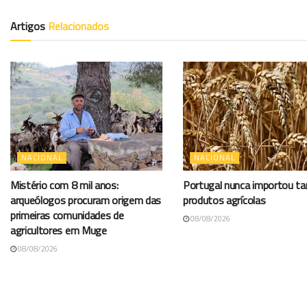
Artigos
Relacionados
NACIONAL
NACIONAL
Mistério com 8 mil anos:
Portugal nunca importou t
arqueólogos procuram origem das
produtos agrícolas
primeiras comunidades de
08/08/2026
agricultores em Muge
08/08/2026