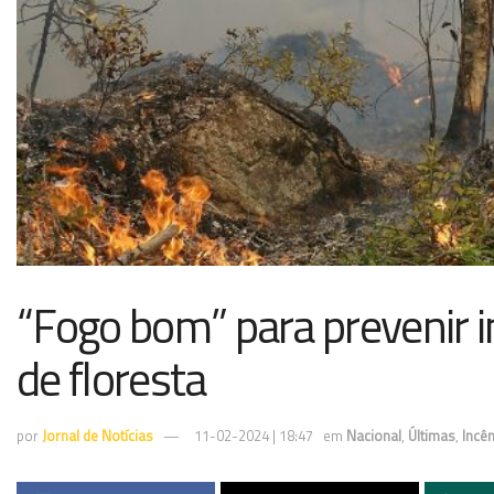
“Fogo bom” para prevenir 
de floresta
por
Jornal de Notícias
11-02-2024 | 18:47
em
Nacional
,
Últimas
,
Incê