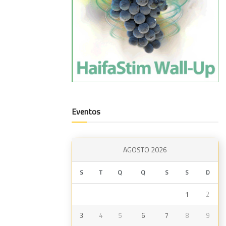
Eventos
AGOSTO 2026
S
T
Q
Q
S
S
D
1
2
3
4
5
6
7
8
9