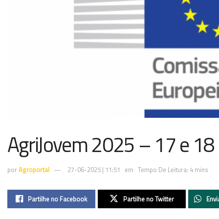
AgriJovem 2025 – 17 e 18 
por
Agroportal
27-06-2025 | 11:51
em
Tempo De Leitura: 4 mins
Partilhe no Facebook
Partilhe no Twitter
Envi