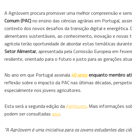
A AgriJovem procura promover uma melhor compreensão e sensibil
Comum
(PAC)
no ensino das ciências agrárias em Portugal, assi
contexto dos novos desafios da transição digital e energética
alimentares sustentáveis, ao conhecimento, inovação e novas te
agrícola terão oportunidade de abordar estas temáticas durante
Setor Alimentar
, apresentada pela Comissão Europeia em feverei
resiliente, orientado para o futuro e justo para as gerações atu
No ano em que Portugal assinala
40 anos
enquanto membro ativ
reflexão sobre o impacto da PAC nas últimas décadas, perspeti
especialmente nos jovens agricultores.
Esta será a segunda edição da
AgriJovem
. Mais informações so
podem ser consultadas
aqui
.
“A AgriJovem é uma iniciativa para os jovens estudantes das ciê