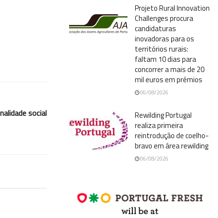
Projeto Rural Innovation
Challenges procura
candidaturas
inovadoras para os
territórios rurais:
faltam 10 dias para
concorrer a mais de 20
mil euros em prémios
06/08/2026
nalidade social
Rewilding Portugal
realiza primeira
reintrodução de coelho-
bravo em área rewilding
06/08/2026