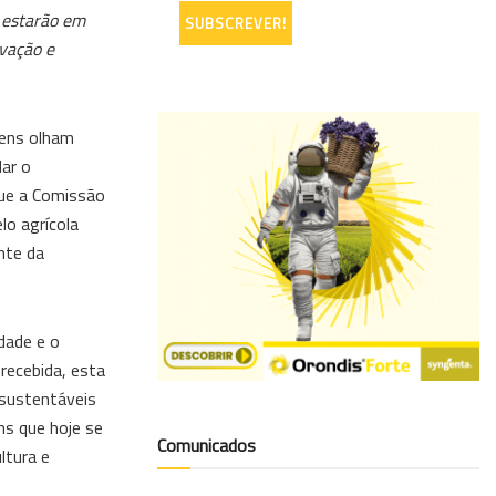
, estarão em
ovação e
vens olham
dar o
que a Comissão
lo agrícola
nte da
dade e o
recebida, esta
 sustentáveis
ns que hoje se
Comunicados
ltura e