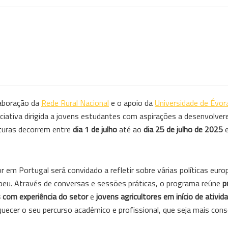
laboração da
Rede Rural Nacional
e o apoio da
Universidade de Évor
niciativa dirigida a jovens estudantes com aspirações a desenvolv
aturas decorrem entre
dia 1 de julho
até ao
dia 25 de julho de 2025
e
r em Portugal será convidado a refletir sobre várias políticas eur
uropeu. Através de conversas e sessões práticas, o programa reúne
p
s com experiência do setor
e
jovens agricultores em início de ativid
iquecer o seu percurso académico e profissional, que seja mais cons