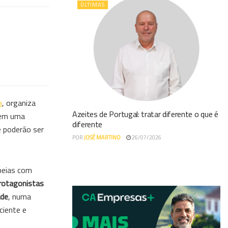
ÚLTIMAS
a
, organiza
Azeites de Portugal: tratar diferente o que é
erem uma
diferente
 poderão ser
POR
JOSÉ MARTINO
26/07/2026
opeias com
rotagonistas
ade
, numa
ciente e