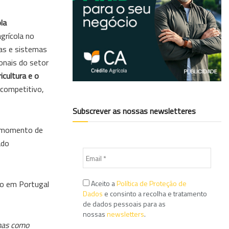
ola
grícola no
cas e sistemas
onais do setor
icultura e o
 competitivo,
Subscrever as nossas newsletteres
m momento de
ado
Aceito a
Política de Proteção de
ão em Portugal
Dados
e consinto a recolha e tratamento
de dados pessoais para as
nossas
newsletters
.
emas como