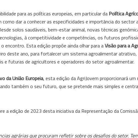
idade para as políticas europeias, em particular da
Política Agríc
m como dar a conhecer as especificidades e importância do sector a
. Desde solos saudáveis, bem-estar animal, novas técnicas genómi
cnologias, à competitividade e competências, os futuros profissi
 o encontro. Esta edição propõe ainda olhar para a
Visão para a Agr
ro deste ano, para fortalecer um sistema agroalimentar atrativo,
ais e futuras de agricultores e operadores do setor agroalimentar.
o da União Europeia
, esta edição da AgriJovem proporcionará u
vando também o seu futuro, que se pretende mais simples e centr
bre a edição de 2023 desta iniciativa da Representação da Comiss
ncias agrárias que procuram refletir sobre os desafios do setor. T