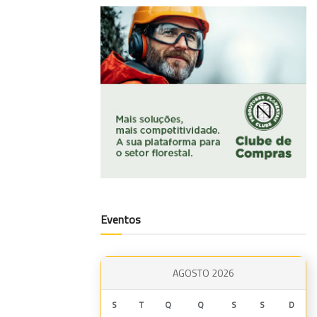
Eventos
AGOSTO 2026
S
T
Q
Q
S
S
D