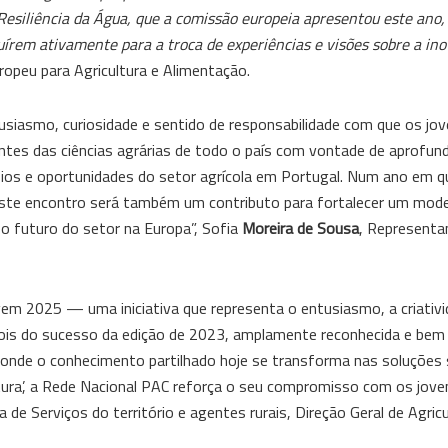
 Resiliência da Água, que a comissão europeia apresentou este ano
uírem ativamente para a troca de experiências e visões sobre a in
ropeu para Agricultura e Alimentação.
siasmo, curiosidade e sentido de responsabilidade com que os jo
antes das ciências agrárias de todo o país com vontade de aprofun
afios e oportunidades do setor agrícola em Portugal. Num ano em 
 este encontro será também um contributo para fortalecer um mode
r o futuro do setor na Europa”, Sofia
Moreira de Sousa
, Representa
em 2025 — uma iniciativa que representa o entusiasmo, a criativi
ois do sucesso da edição de 2023, amplamente reconhecida e bem 
s, onde o conhecimento partilhado hoje se transforma nas soluções
tura’, a Rede Nacional PAC reforça o seu compromisso com os jove
ra de Serviços do território e agentes rurais, Direção Geral de Agricu