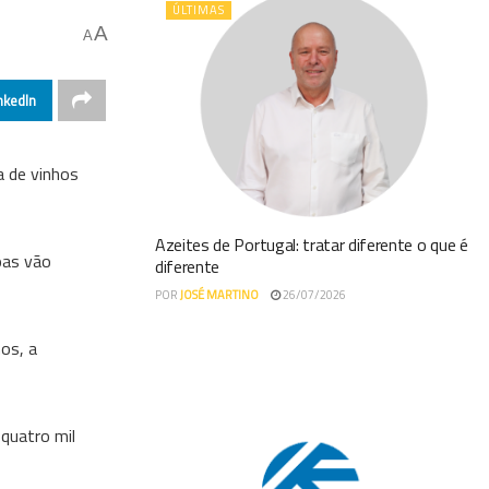
ÚLTIMAS
A
A
nkedIn
a de vinhos
Azeites de Portugal: tratar diferente o que é
oas vão
diferente
POR
JOSÉ MARTINO
26/07/2026
hos, a
quatro mil