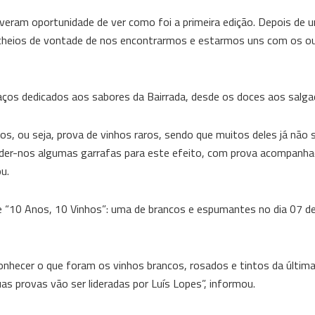
veram oportunidade de ver como foi a primeira edição. Depois de 
 cheios de vontade de nos encontrarmos e estarmos uns com os o
ços dedicados aos sabores da Bairrada, desde os doces aos salga
os, ou seja, prova de vinhos raros, sendo que muitos deles já não
der-nos algumas garrafas para este efeito, com prova acompanh
ou.
e “10 Anos, 10 Vinhos”: uma de brancos e espumantes no dia 07 de
onhecer o que foram os vinhos brancos, rosados e tintos da últim
as provas vão ser lideradas por Luís Lopes”, informou.