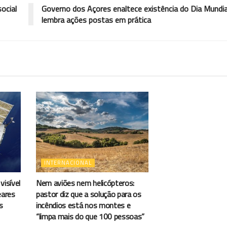
ocial
Governo dos Açores enaltece existência do Dia Mundia
lembra ações postas em prática
INTERNACIONAL
visível
Nem aviões nem helicópteros:
eares
pastor diz que a solução para os
s
incêndios está nos montes e
“limpa mais do que 100 pessoas”