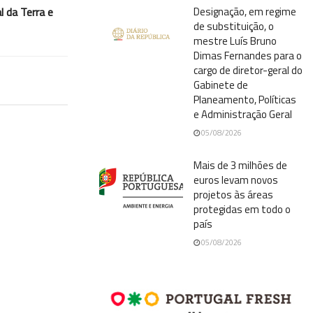
Designação, em regime
l da Terra e
de substituição, o
mestre Luís Bruno
Dimas Fernandes para o
cargo de diretor-geral do
Gabinete de
Planeamento, Políticas
e Administração Geral
05/08/2026
Mais de 3 milhões de
euros levam novos
projetos às áreas
protegidas em todo o
país
05/08/2026