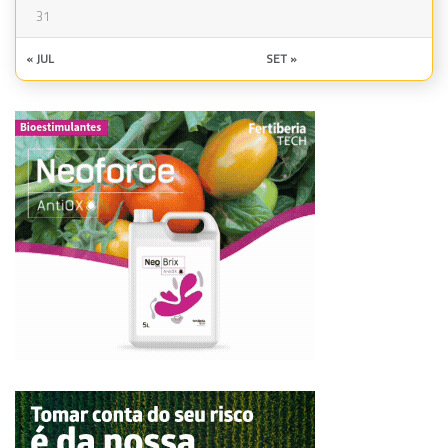
31
« JUL
SET »