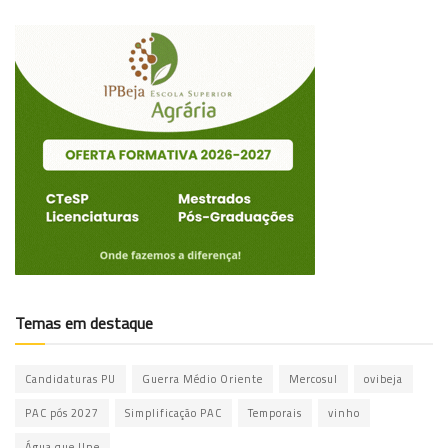
Temas em destaque
Candidaturas PU
Guerra Médio Oriente
Mercosul
ovibeja
PAC pós 2027
Simplificação PAC
Temporais
vinho
Água que Une