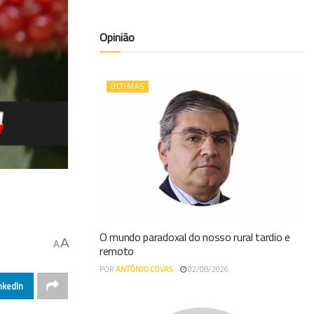
Opinião
ÚLTIMAS
O mundo paradoxal do nosso rural tardio e
A
A
remoto
POR
ANTÓNIO COVAS
02/08/2026
nkedIn