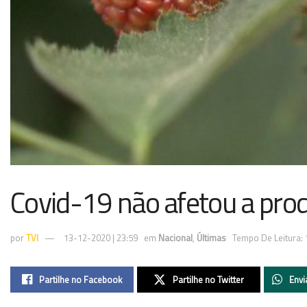
Covid-19 não afetou a pro
por
TVI
13-12-2020 | 23:59
em
Nacional
,
Últimas
Tempo De Leitura: 
Partilhe no Facebook
Partilhe no Twitter
Envi