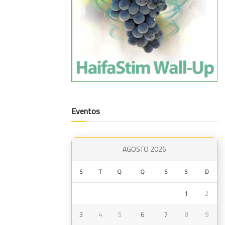
Eventos
AGOSTO 2026
S
T
Q
Q
S
S
D
1
2
3
4
5
6
7
8
9