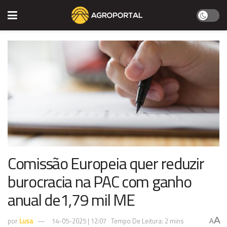
Comissão Europeia quer reduzir
burocracia na PAC com ganho
anual de1,79 mil ME
A
por
Lusa
14-05-2025 | 12:07
Tempo De Leitura: 2 mins
A