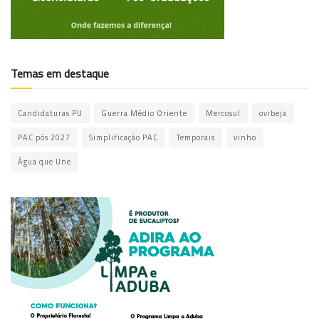
Temas em destaque
Candidaturas PU
Guerra Médio Oriente
Mercosul
ovibeja
PAC pós 2027
Simplificação PAC
Temporais
vinho
Água que Une