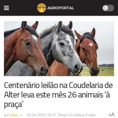
Centenário leilão na Coudelaria de
Alter leva este mês 26 animais ‘à
praça’
A
por
Lusa
02-04-2025 | 16:10
Tempo De Leitura: 3 mins
A