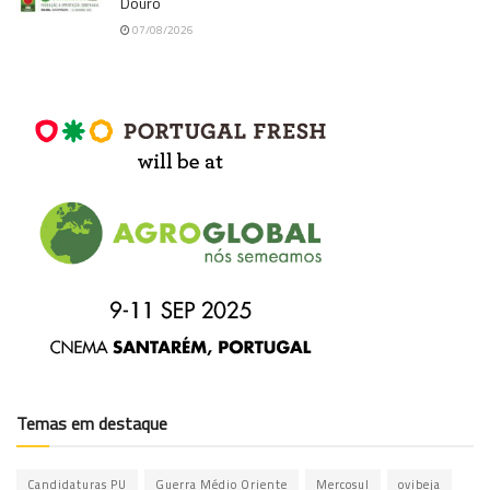
Douro
07/08/2026
Temas em destaque
Candidaturas PU
Guerra Médio Oriente
Mercosul
ovibeja