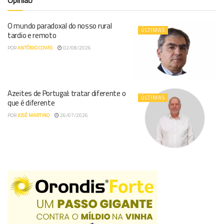
Opinião
O mundo paradoxal do nosso rural
ÚLTIMAS
tardio e remoto
POR
ANTÓNIO COVAS
02/08/2026
Azeites de Portugal: tratar diferente o
ÚLTIMAS
que é diferente
POR
JOSÉ MARTINO
26/07/2026