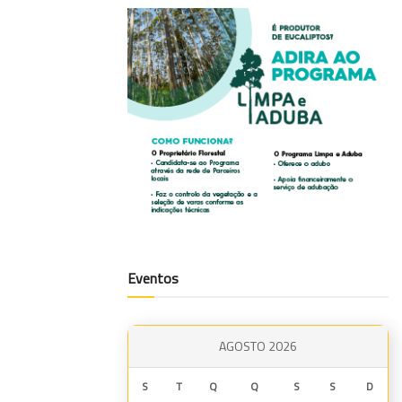
Eventos
AGOSTO 2026
S
T
Q
Q
S
S
D