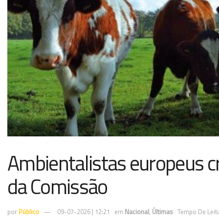
Ambientalistas europeus cr
da Comissão
por
Público
09-07-2026 | 12:21
em
Nacional
,
Últimas
Tempo De Leitu