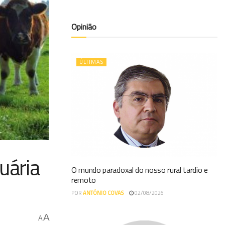
Opinião
ÚLTIMAS
uária
O mundo paradoxal do nosso rural tardio e
remoto
POR
ANTÓNIO COVAS
02/08/2026
A
A