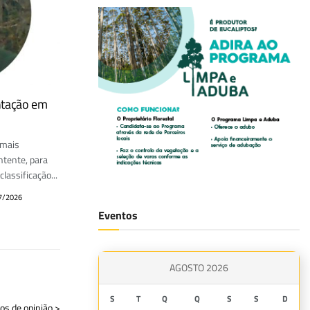
ntação em
emais
ntente, para
lassificação...
7/2026
Eventos
AGOSTO 2026
S
T
Q
Q
S
S
D
gos de opinião >