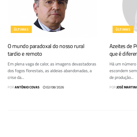
ÚLTIMAS
ÚLTIMAS
O mundo paradoxal do nosso rural
Azeites de Po
tardio e remoto
que é difere
Em plena vaga de calor, as imagens devastadoras
Há um número q
dos fogos florestais, as aldeias abandonadas, a
escondem sempr
crise da...
de produção...
POR
ANTÓNIO COVAS
02/08/2026
POR
JOSÉ MARTIN