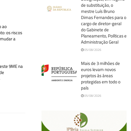
de substituição, o
mestre Luís Bruno
Dimas Fernandes para o
cargo de diretor-geral
o ao
do Gabinete de
o: os riscos
Planeamento, Políticas e
 mudar a
Administração Geral
05/08/2026
Mais de 3 milhões de
nveste 9ME na
euros levam novos
 de
projetos às áreas
s
protegidas em todo o
país
05/08/2026