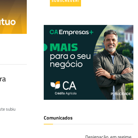
ra
ste subiu
Comunicados
Designação, em regime