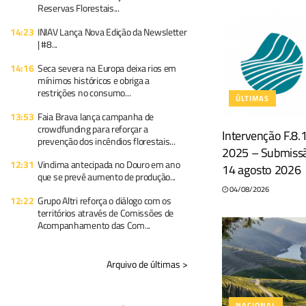
Reservas Florestais...
14:23
INIAV Lança Nova Edição da Newsletter
| #8...
14:16
Seca severa na Europa deixa rios em
mínimos históricos e obriga a
restrições no consumo...
ÚLTIMAS
13:53
Faia Brava lança campanha de
crowdfunding para reforçar a
Intervenção F.8.
prevenção dos incêndios florestais...
2025 – Submiss
12:31
Vindima antecipada no Douro em ano
14 agosto 2026
que se prevê aumento de produção...
04/08/2026
12:22
Grupo Altri reforça o diálogo com os
territórios através de Comissões de
Acompanhamento das Com...
Arquivo de últimas >
NACIONAL