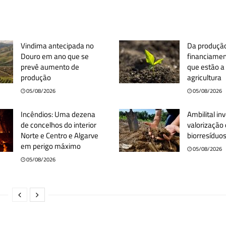
Vindima antecipada no
Da produçã
Douro em ano que se
financiament
prevê aumento de
que estão a
produção
agricultura
05/08/2026
05/08/2026
Incêndios: Uma dezena
Ambilital i
de concelhos do interior
valorização
Norte e Centro e Algarve
biorresíduo
em perigo máximo
05/08/2026
05/08/2026