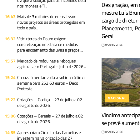
diz que a solução para os incêndios está
Designação, em r
nos montes e “l...
mestre Luís Bru
16:43
Mais de 3 milhões de euros levam
cargo de diretor
novos projetos às áreas protegidas em
Planeamento, Pol
todo o país...
Geral
16:32
Viticultores do Douro exigem
concretização imediata de medidas
05/08/2026
para escoamento das uvas a preços ...
15:57
Mercado de máquinas e reboques
agrícolas em Portugal – Julho de 2026...
15:24
Cabaz alimentar volta a subir na última
semana para 253,60 euros – Deco
Proteste...
NACIONAL
15:22
Cotações – Cortiça – 27 de julho a 02
de agosto de 2026...
Vindima antecip
15:06
Cotações – Cereais – 27 de julho a 02
de agosto de 2026...
se prevê aument
14:55
Açores criam Circuito das Camélias e
05/08/2026
investem na valorização das 27