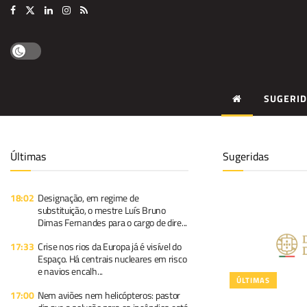
SUGERID
Últimas
Sugeridas
18:02
Designação, em regime de
substituição, o mestre Luís Bruno
Dimas Fernandes para o cargo de dire...
17:33
Crise nos rios da Europa já é visível do
Espaço. Há centrais nucleares em risco
e navios encalh...
ÚLTIMAS
17:00
Nem aviões nem helicópteros: pastor