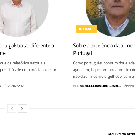
ÚLTIMAS
rtugal: tratar diferente o
Sobre a excelência da alime
nte
Portugal
ue os relatórios setoriais
Como português, consumidor e ad
e atrás de uma média: o custo
agricultor, fiquei profundamente co
não dizer mesmo orgulhoso, com a c
O
26/07/2026
POR
MANUEL CHAVEIRO SOARES
19/0
Arquivo de arti