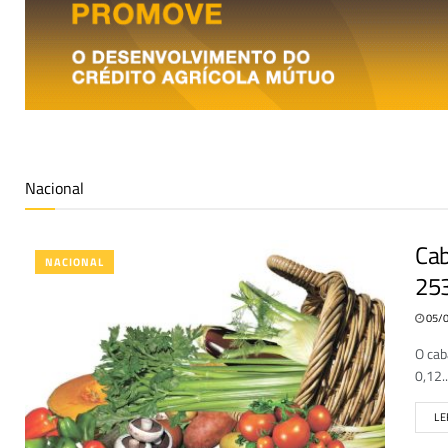
Nacional
Cab
NACIONAL
253
05/0
O cab
0,12..
LE