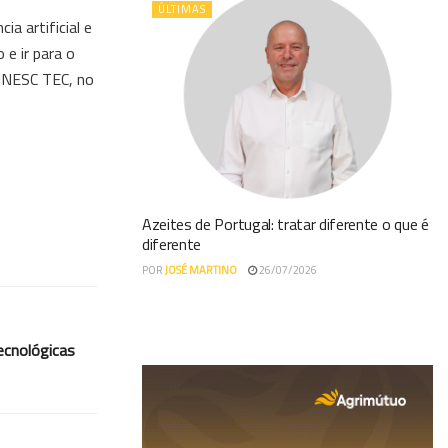
ÚLTIMAS
a artificial e
e ir para o
 INESC TEC, no
Azeites de Portugal: tratar diferente o que é
diferente
POR
JOSÉ MARTINO
26/07/2026
ecnológicas