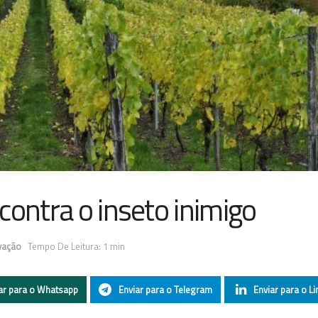
contra o inseto inimigo
vação
Tempo De Leitura: 1 min
ar para o Whatsapp
Enviar para o Telegram
Enviar para o Li