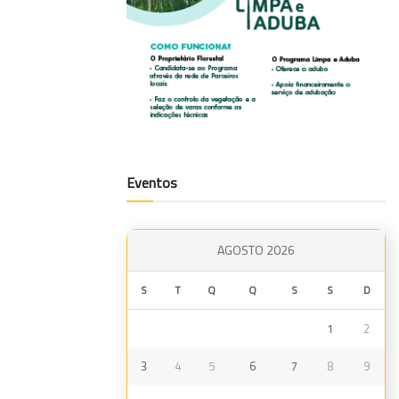
Eventos
AGOSTO 2026
S
T
Q
Q
S
S
D
1
2
3
4
5
6
7
8
9