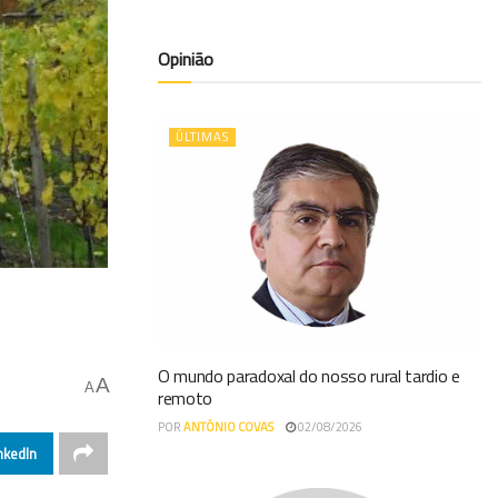
Opinião
ÚLTIMAS
O mundo paradoxal do nosso rural tardio e
A
A
remoto
POR
ANTÓNIO COVAS
02/08/2026
nkedIn