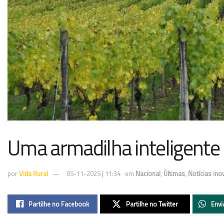
Uma armadilha inteligente 
por
Vida Rural
05-11-2025 | 11:34
em
Nacional
,
Últimas
,
Notícias ino
Partilhe no Facebook
Partilhe no Twitter
Envi