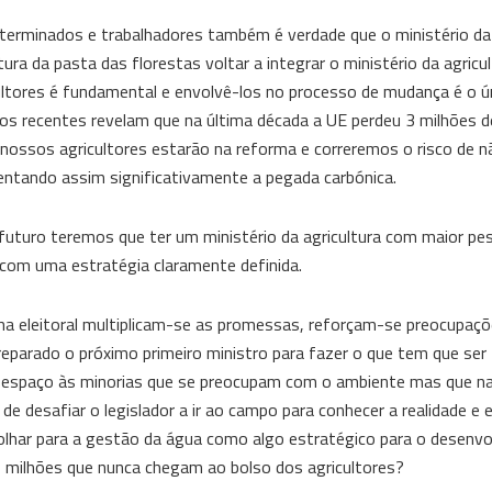
eterminados e trabalhadores também é verdade que o ministério da 
a da pasta das florestas voltar a integrar o ministério da agricul
icultores é fundamental e envolvê-los no processo de mudança é o 
os recentes revelam que na última década a UE perdeu 3 milhões de
nossos agricultores estarão na reforma e correremos o risco de n
ntando assim significativamente a pegada carbónica.
uro teremos que ter um ministério da agricultura com maior peso
com uma estratégia claramente definida.
ha eleitoral multiplicam-se as promessas, reforçam-se preocupaç
preparado o próximo primeiro ministro para fazer o que tem que ser
ar espaço às minorias que se preocupam com o ambiente mas que na
desafiar o legislador a ir ao campo para conhecer a realidade e el
olhar para a gestão da água como algo estratégico para o desenv
 milhões que nunca chegam ao bolso dos agricultores?