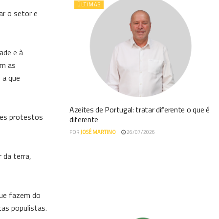
ÚLTIMAS
ar o setor e
ade e à
em as
s a que
Azeites de Portugal: tratar diferente o que é
tes protestos
diferente
POR
JOSÉ MARTINO
26/07/2026
 da terra,
que fazem do
cas populistas.