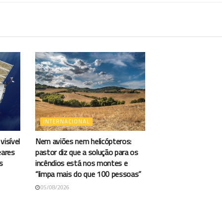
INTERNACIONAL
visível
Nem aviões nem helicópteros:
eares
pastor diz que a solução para os
s
incêndios está nos montes e
“limpa mais do que 100 pessoas”
05/08/2026