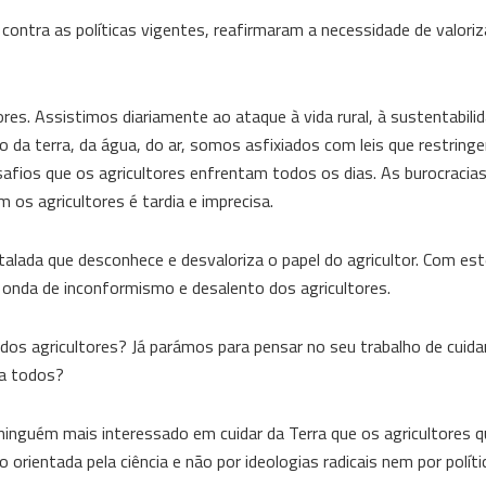
ontra as políticas vigentes, reafirmaram a necessidade de valoriz
es. Assistimos diariamente ao ataque à vida rural, à sustentabilid
o da terra, da água, do ar, somos asfixiados com leis que restring
safios que os agricultores enfrentam todos os dias. As burocracia
os agricultores é tardia e imprecisa.
alada que desconhece e desvaloriza o papel do agricultor. Com es
 onda de inconformismo e desalento dos agricultores.
os agricultores? Já parámos para pensar no seu trabalho de cuidar
 a todos?
 ninguém mais interessado em cuidar da Terra que os agricultores 
rientada pela ciência e não por ideologias radicais nem por políti