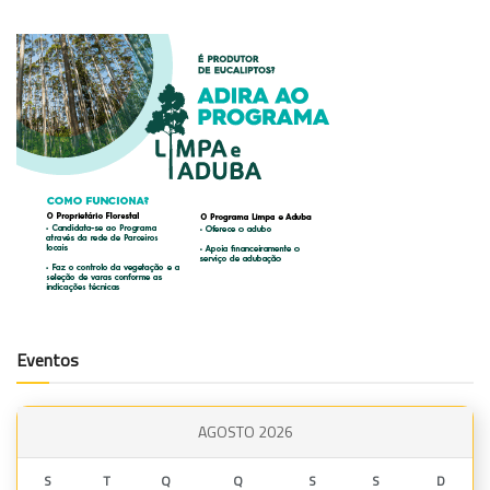
Eventos
AGOSTO 2026
S
T
Q
Q
S
S
D