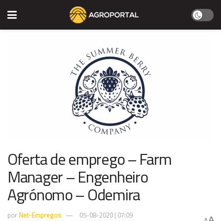
Oferta de emprego – Farm
Manager – Engenheiro
Agrónomo – Odemira
por
Net-Empregos
05-08-2020 | 07:09
A
A