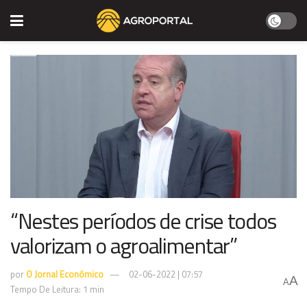
“Nestes períodos de crise todos
valorizam o agroalimentar”
por
O Jornal Económico
02-06-2022 | 07:57
A
A
Tempo De Leitura: 1 min