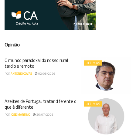
Opinião
O mundo paradoxal do nosso rural
ÚLTIMAS
tardio e remoto
POR
ANTÓNIO COVAS
02/08/2026
Azeites de Portugal: tratar diferente o
ÚLTIMAS
que é diferente
POR
JOSÉ MARTINO
26/07/2026