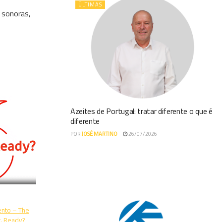
ÚLTIMAS
 sonoras,
Azeites de Portugal: tratar diferente o que é
diferente
POR
JOSÉ MARTINO
26/07/2026
nto – The
g. Ready?