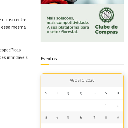
é o caso entre
tar essa mesma
específicas
des infindáveis
Eventos
AGOSTO 2026
S
T
Q
Q
S
S
D
1
2
3
4
5
6
7
8
9