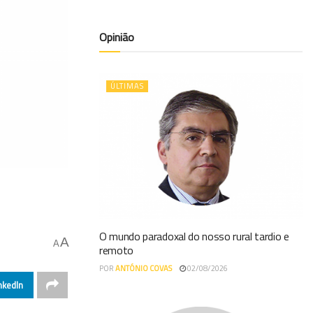
Opinião
ÚLTIMAS
O mundo paradoxal do nosso rural tardio e
A
A
remoto
POR
ANTÓNIO COVAS
02/08/2026
nkedIn