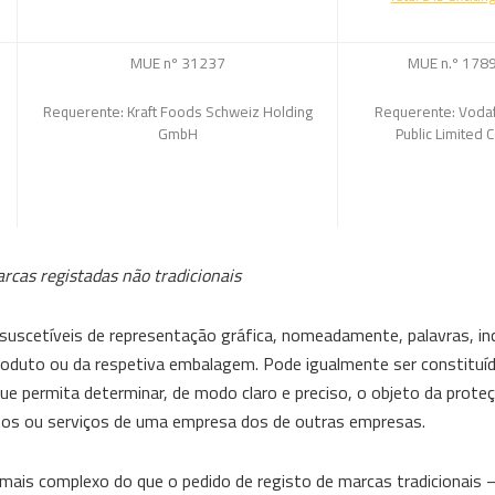
MUE nº 31237
MUE n.º 178
Requerente: Kraft Foods Schweiz Holding
Requerente: Voda
GmbH
Public Limited
cas registadas não tradicionais
s suscetíveis de representação gráfica, nomeadamente, palavras, i
roduto ou da respetiva embalagem. Pode igualmente ser constituíd
e permita determinar, de modo claro e preciso, o objeto da prote
dutos ou serviços de uma empresa dos de outras empresas.
 mais complexo do que o pedido de registo de marcas tradicionais 