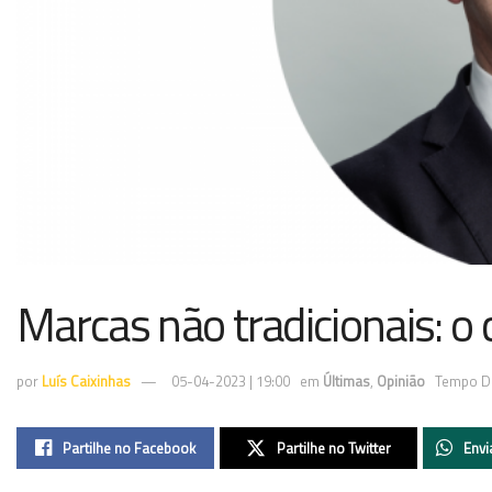
Marcas não tradicionais: o c
por
Luís Caixinhas
05-04-2023 | 19:00
em
Últimas
,
Opinião
Tempo De
Partilhe no Facebook
Partilhe no Twitter
Envi