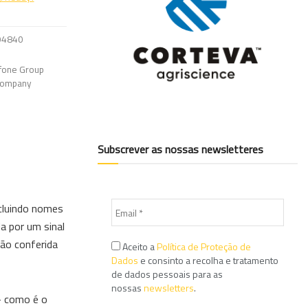
94840
fone Group
 Company
Subscrever as nossas newsletteres
ncluindo nomes
a por um sinal
ção conferida
Aceito a
Política de Proteção de
Dados
e consinto a recolha e tratamento
de dados pessoais para as
nossas
newsletters
.
– como é o