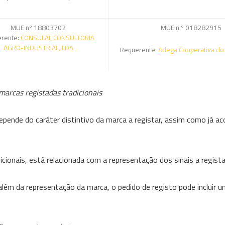
MUE nº 18803702
MUE n.º 018282915
rente:
CONSULAI, CONSULTORIA
AGRO-INDUSTRIAL, LDA
Requerente:
Adega Cooperativa do 
arcas registadas tradicionais
epende do caráter distintivo da marca a registar, assim como já a
cionais, está relacionada com a representação dos sinais a regista
lém da representação da marca, o pedido de registo pode incluir u