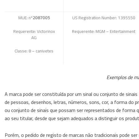
MUE: nº
2087005
US Registration Number: 1395550
Requerente: Victorinox
Requerente: MGM – Entertainment
AG
Classe: 8 – canivetes
Exemplos de mar
A marca pode ser constituída por um sinal ou conjunto de sinai
de pessoas, desenhos, letras, números, sons, cor, a forma do p
ou conjunto de sinais que possam ser representados de forma qu
ao seu titular, desde que sejam adequados a distinguir os pro
Porém, o pedido de registo de marcas não tradicionais pode ser