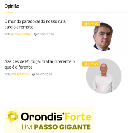
Opinião
O mundo paradoxal do nosso rural
ÚLTIMAS
tardio e remoto
POR
ANTÓNIO COVAS
02/08/2026
Azeites de Portugal: tratar diferente o
ÚLTIMAS
que é diferente
POR
JOSÉ MARTINO
26/07/2026