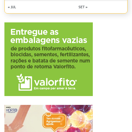
« JUL
SET »