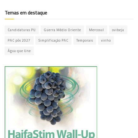
Temas em destaque
Candidaturas PU
Guerra Médio Oriente
Mercosul
ovibeja
PAC pós 2027
Simplificação PAC
Temporais
vinho
Água que Une