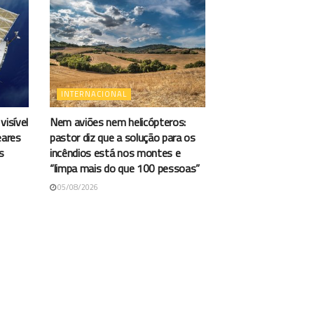
INTERNACIONAL
visível
Nem aviões nem helicópteros:
eares
pastor diz que a solução para os
s
incêndios está nos montes e
“limpa mais do que 100 pessoas”
05/08/2026