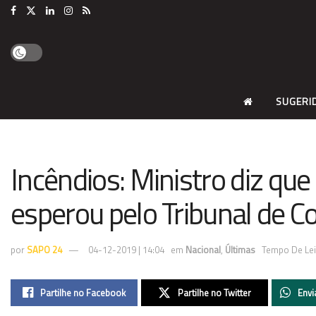
SUGERI
Incêndios: Ministro diz qu
esperou pelo Tribunal de Co
por
SAPO 24
04-12-2019 | 14:04
em
Nacional
,
Últimas
Tempo De Lei
Partilhe no Facebook
Partilhe no Twitter
Envi