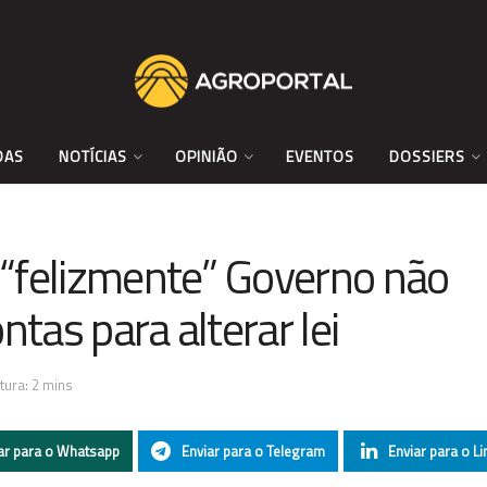
DAS
NOTÍCIAS
OPINIÃO
EVENTOS
DOSSIERS
e “felizmente” Governo não
ntas para alterar lei
tura: 2 mins
ar para o Whatsapp
Enviar para o Telegram
Enviar para o Li