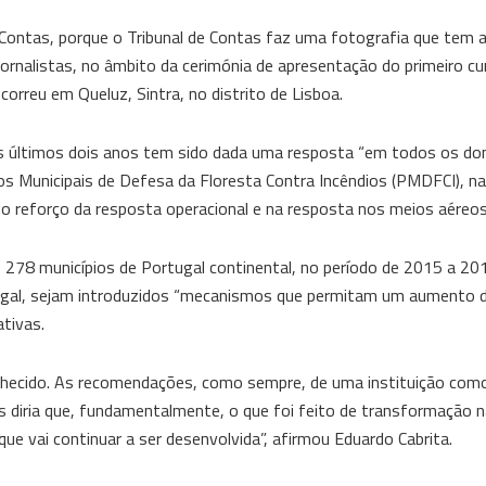
e Contas, porque o Tribunal de Contas faz uma fotografia que tem
jornalistas, no âmbito da cerimónia de apresentação do primeiro cu
orreu em Queluz, Sintra, no distrito de Lisboa.
os últimos dois anos tem sido dada uma resposta “em todos os do
s Municipais de Defesa da Floresta Contra Incêndios (PMDFCI), na 
 reforço da resposta operacional e na resposta nos meios aéreos
278 municípios de Portugal continental, no período de 2015 a 201
gal, sejam introduzidos “mecanismos que permitam um aumento da
tivas.
nhecido. As recomendações, como sempre, de uma instituição como
 diria que, fundamentalmente, o que foi feito de transformação n
e vai continuar a ser desenvolvida”, afirmou Eduardo Cabrita.