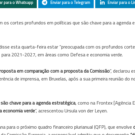
ar para o Whatsapp
Enviar para o Telegram
Enviar para o Li
 os cortes profundos em políticas que são chave para a agenda es
disse esta quarta-feira estar “preocupada com os profundos corte
E) para 2021-2027, em áreas como Defesa e economia verde.
proposta em comparação com a proposta da Comissão
”, declarou 
erência de imprensa, em Bruxelas, após a sua primeira reunião do n
 são chave para a agenda estratégica
, como na Frontex [Agência E
na economia verde
”, acrescentou Ursula von der Leyen.
na para o próximo quadro financeiro plurianual (QFP), que envolve
cial da Comissão Europeia, a responsável admitiu que o documento
“d