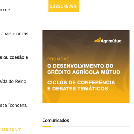
mo de
ipais rubricas
as ou coesão e
aída do Reino
osta “condena
Comunicados
trata de um