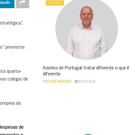
nkedIn
ÚLTIMAS
tratégica”,
s” previstos
Azeites de Portugal: tratar diferente o que é
esta quarta-
diferente
ovo colégio de
POR
JOSÉ MARTINO
26/07/2026
uropeia da
despesas de
emonstra o