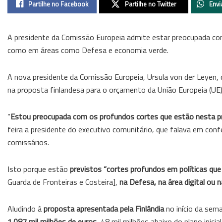
Partilhe no Facebook
Partilhe no Twitter
Envi
A presidente da Comissão Europeia admite estar preocupada com
como em áreas como Defesa e economia verde.
A nova presidente da Comissão Europeia, Ursula von der Leyen, 
na proposta finlandesa para o orçamento da União Europeia (U
“
Estou preocupada com os profundos cortes que estão nesta 
feira a presidente do executivo comunitário, que falava em conf
comissários.
Isto porque estão
previstos “cortes profundos em políticas que
Guarda de Fronteiras e Costeira],
na Defesa, na área digital ou 
Aludindo à
proposta apresentada pela Finlândia
no início da sema
1.087 mil milhões de euros
, 48 mil milhões abaixo do plano ini