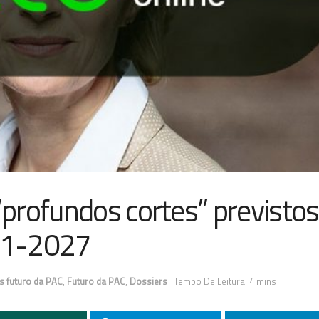
profundos cortes” previstos
21-2027
as futuro da PAC
,
Futuro da PAC
,
Dossiers
Tempo De Leitura: 4 mins