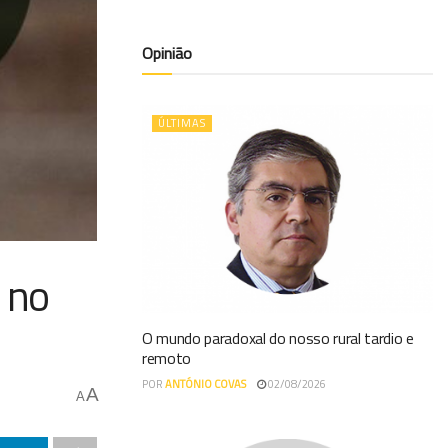
Opinião
ÚLTIMAS
 no
O mundo paradoxal do nosso rural tardio e
remoto
POR
ANTÓNIO COVAS
02/08/2026
A
A