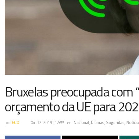
Bruxelas preocupada com “
orçamento da UE para 20
por
ECO
04-12-2019 | 12:55
em
Nacional
,
Últimas
,
Sugeridas
,
Notíci