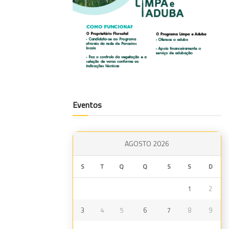
Eventos
AGOSTO 2026
S
T
Q
Q
S
S
D
1
2
3
4
5
6
7
8
9