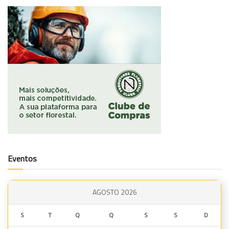
Eventos
AGOSTO 2026
S
T
Q
Q
S
S
D