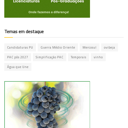
Temas em destaque
Candidaturas PU
Guerra Médio Oriente
Mercosul
ovibeja
PAC pós 2027
Simplificação PAC
Temporais
vinho
Água que Une