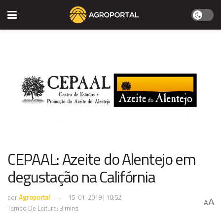
CEPAAL: Azeite do Alentejo em
degustação na Califórnia
por
Agroportal
15-01-2019 | 10:52
A
A
Tempo De Leitura: 3 mins