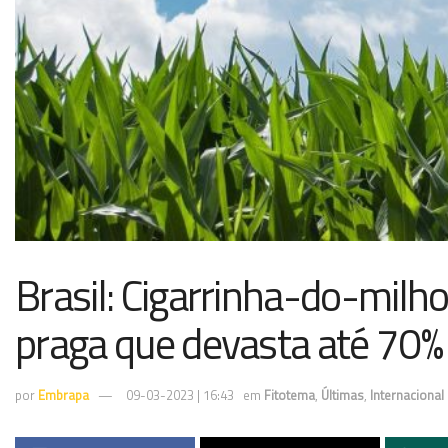
Brasil: Cigarrinha-do-milho
praga que devasta até 70% 
por
Embrapa
09-03-2023 | 16:43
em
Fitotema
,
Últimas
,
Internacional