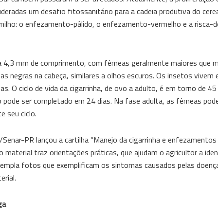
eradas um desafio fitossanitário para a cadeia produtiva do cereal
 milho: o enfezamento-pálido, o enfezamento-vermelho e a risca-d
mm a 4,3 mm de comprimento, com fêmeas geralmente maiores que 
 negras na cabeça, similares a olhos escuros. Os insetos vivem 
s. O ciclo de vida da cigarrinha, de ovo a adulto, é em torno de 45
lo pode ser completado em 24 dias. Na fase adulta, as fêmeas pod
 seu ciclo.
/Senar-PR lançou a cartilha “Manejo da cigarrinha e enfezamentos 
material traz orientações práticas, que ajudam o agricultor a ident
ntempla fotos que exemplificam os sintomas causados pelas doenç
erial.
ga