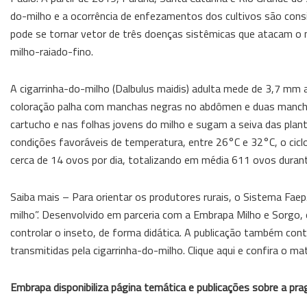
do-milho e a ocorrência de enfezamentos dos cultivos são consid
pode se tornar vetor de três doenças sistêmicas que atacam o
milho-raiado-fino.
A cigarrinha-do-milho (Dalbulus maidis) adulta mede de 3,7 
coloração palha com manchas negras no abdômen e duas manchas
cartucho e nas folhas jovens do milho e sugam a seiva das planta
condições favoráveis de temperatura, entre 26°C e 32°C, o cic
cerca de 14 ovos por dia, totalizando em média 611 ovos durante
Saiba mais – Para orientar os produtores rurais, o Sistema Faep
milho”. Desenvolvido em parceria com a Embrapa Milho e Sorgo, o 
controlar o inseto, de forma didática. A publicação também co
transmitidas pela cigarrinha-do-milho. Clique aqui e confira o mat
Embrapa disponibiliza página temática e publicações sobre a pra