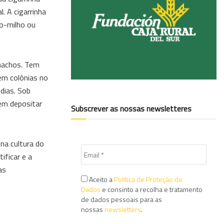
. A cigarrinha
o-milho ou
machos. Tem
em colônias no
 dias. Sob
em depositar
Subscrever as nossas newsletteres
na cultura do
ificar e a
as
Aceito a
Política de Proteção de
Dados
e consinto a recolha e tratamento
de dados pessoais para as
nossas
newsletters
.