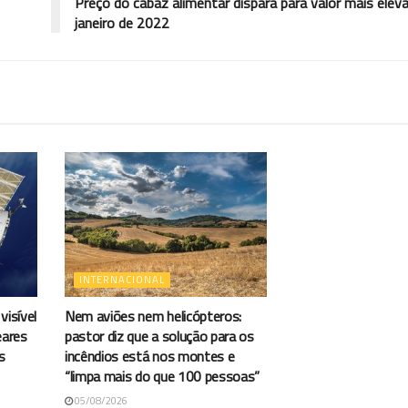
Preço do cabaz alimentar dispara para valor mais elev
janeiro de 2022
INTERNACIONAL
visível
Nem aviões nem helicópteros:
eares
pastor diz que a solução para os
s
incêndios está nos montes e
“limpa mais do que 100 pessoas”
05/08/2026