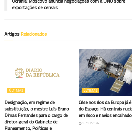
Ucrânia: Moscovo anuncia negociações com a ONU sobre
exportações de cereais
Artigos
Relacionados
ÚLTIMAS
ÚLTIMAS
Designação, em regime de
Crise nos rios da Europa já é 
substituição, o mestre Luís Bruno
do Espaço. Há centrais nucl
Dimas Fernandes para o cargo de
em risco e navios encalhado
diretor-geral do Gabinete de
05/08/2026
Planeamento, Políticas e