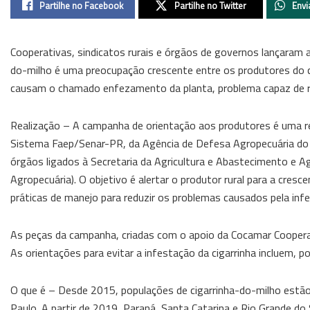
Partilhe no Facebook
Partilhe no Twitter
Envi
Cooperativas, sindicatos rurais e órgãos de governos lançaram a
do-milho é uma preocupação crescente entre os produtores do c
causam o chamado enfezamento da planta, problema capaz de red
Realização – A campanha de orientação aos produtores é uma r
Sistema Faep/Senar-PR, da Agência de Defesa Agropecuária do P
órgãos ligados à Secretaria da Agricultura e Abastecimento e Ag
Agropecuária). O objetivo é alertar o produtor rural para a cres
práticas de manejo para reduzir os problemas causados pela inf
As peças da campanha, criadas com o apoio da Cocamar Cooperati
As orientações para evitar a infestação da cigarrinha incluem, po
O que é – Desde 2015, populações de cigarrinha-do-milho estão
Paulo. A partir de 2019, Paraná, Santa Catarina e Rio Grande do