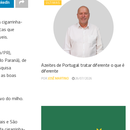
nkedIn
ÚLTIMAS
 cigarrinha-
icas que
eis.
p/PR),
o Paraná), de
Azeites de Portugal: tratar diferente o que é
squisa
diferente
e as boas
POR
JOSÉ MARTINO
26/07/2026
vo do milho.
ais e São
a cigarrinha-