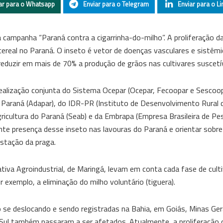
ar para o Whatsapp
Enviar para o Telegram
Enviar para o Li
 campanha “Paraná contra a cigarrinha-do-milho”. A proliferação da
ereal no Paraná. O inseto é vetor de doenças vasculares e sistêm
uzir em mais de 70% a produção de grãos nas cultivares suscetív
ealização conjunta do Sistema Ocepar (Ocepar, Fecoopar e Sescoo
araná (Adapar), do IDR-PR (Instituto de Desenvolvimento Rural d
ricultura do Paraná (Seab) e da Embrapa (Empresa Brasileira de Pe
cente presença desse inseto nas lavouras do Paraná e orientar sobr
estação da praga.
va Agroindustrial, de Maringá, levam em conta cada fase de culti
r exemplo, a eliminação do milho voluntário (tiguera).
 se deslocando e sendo registradas na Bahia, em Goiás, Minas Ger
 Sul também passaram a ser afetados. Atualmente, a proliferação d