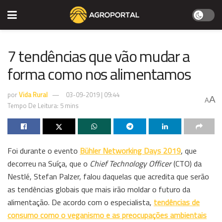
7 tendências que vão mudar a
forma como nos alimentamos
por
Vida Rural
03-09-2019 | 09:44
A
A
Tempo De Leitura: 5 mins
Foi durante o evento
Bühler Networking Days 2019
, que
decorreu na Suíça, que o
Chief Technology Officer
(CTO) da
Nestlé, Stefan Palzer, falou daquelas que acredita que serão
as tendências globais que mais irão moldar o futuro da
alimentação. De acordo com o especialista,
tendências de
consumo como o veganismo e as preocupações ambientais