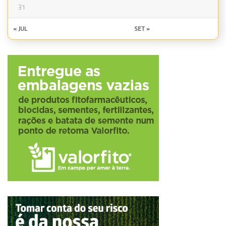
31
« JUL
SET »