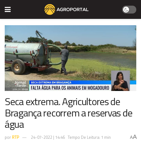
Seca extrema. Agricultores de
Bragança recorrem a reservas de
água
A
por
RTP
24-07-2022 | 14:46
Tempo De Leitura: 1 min
A