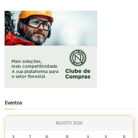
Eventos
AGOSTO 2026
S
T
Q
Q
S
S
D