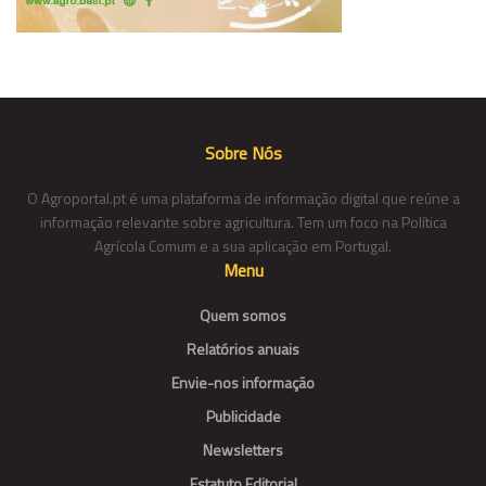
Sobre Nós
O Agroportal.pt é uma plataforma de informação digital que reúne a
informação relevante sobre agricultura. Tem um foco na Política
Agrícola Comum e a sua aplicação em Portugal.
Menu
Quem somos
Relatórios anuais
Envie-nos informação
Publicidade
Newsletters
Estatuto Editorial