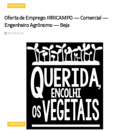
OFERTAS
Oferta de Emprego: IRRICAMPO — Comercial —
Engenheiro Agrónomo — Beja
06/08/2026
OFERTAS