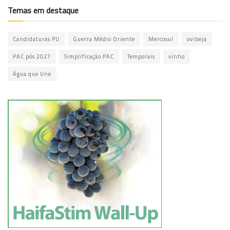
Temas em destaque
Candidaturas PU
Guerra Médio Oriente
Mercosul
ovibeja
PAC pós 2027
Simplificação PAC
Temporais
vinho
Água que Une