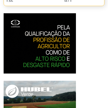
« JUL
SET »