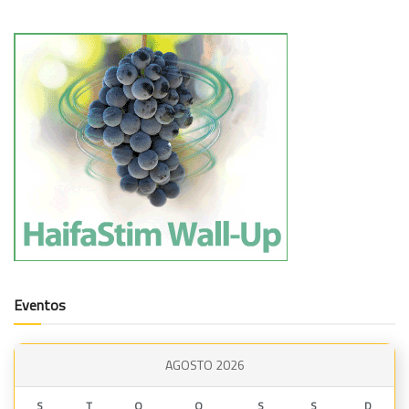
Eventos
AGOSTO 2026
S
T
Q
Q
S
S
D