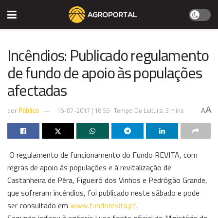
Incêndios: Publicado regulamento
de fundo de apoio às populações
afectadas
A
por
Público
15-07-2017 | 16:55
Tempo De Leitura: 3 mins
A
O regulamento de funcionamento do Fundo REVITA, com
regras de apoio às populações e à revitalização de
Castanheira de Pêra, Figueiró dos Vinhos e Pedrógão Grande,
que sofreram incêndios, foi publicado neste sábado e pode
ser consultado em
www.fundorevita.pt
.
Segundo indicou à agência Lusa fonte oficial do Ministério do