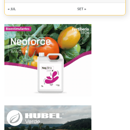
« JUL
SET »