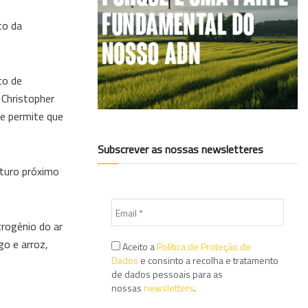
to da
to de
 Christopher
ue permite que
Subscrever as nossas newsletteres
uturo próximo
trogénio do ar
go e arroz,
Aceito a
Política de Proteção de
Dados
e consinto a recolha e tratamento
de dados pessoais para as
nossas
newsletters
.