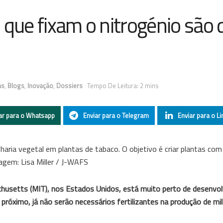
 que fixam o nitrogénio são
as
,
Blogs
,
Inovação
,
Dossiers
Tempo De Leitura: 2 mins
ar para o Whatsapp
Enviar para o Telegram
Enviar para o Li
haria vegetal em plantas de tabaco. O objetivo é criar plantas com
magem: Lisa Miller / J-WAFS
husetts (MIT), nos Estados Unidos, está muito perto de desenvol
 próximo, já não serão necessários fertilizantes na produção de mil