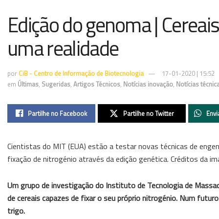
Edição do genoma | Cereais
uma realidade
por
CiB - Centro de Informação de Biotecnologia
17-01-2020 | 15:52
em
Últimas
,
Sugeridas
,
Artigos Técnicos
,
Notícias inovação
,
Notícias técnic
Partilhe no Facebook
Partilhe no Twitter
Envi
Cientistas do MIT (EUA) estão a testar novas técnicas de engen
fixação de nitrogénio através da edição genética. Créditos da i
Um grupo de investigação do Instituto de Tecnologia de Massac
de cereais capazes de fixar o seu próprio nitrogénio. Num futuro
trigo.