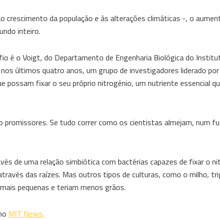
o crescimento da população e às alterações climáticas -, o aumen
undo inteiro.
io é o Voigt, do Departamento de Engenharia Biológica do Institu
nos últimos quatro anos, um grupo de investigadores liderado por
e possam fixar o seu próprio nitrogénio, um nutriente essencial q
o promissores. Se tudo correr como os cientistas almejam, num f
.
és de uma relação simbiótica com bactérias capazes de fixar o ni
através das raízes. Mas outros tipos de culturas, como o milho, tri
am mais pequenas e teriam menos grãos.
 no
MIT News.