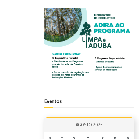
Eventos
AGOSTO 2026
S
T
Q
Q
S
S
D