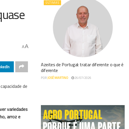
ÚLTIMAS
 quase
A
A
Azeites de Portugal: tratar diferente o que é
nkedIn
diferente
POR
JOSÉ MARTINO
26/07/2026
 capacidade de
ver variedades
ho, arroz e