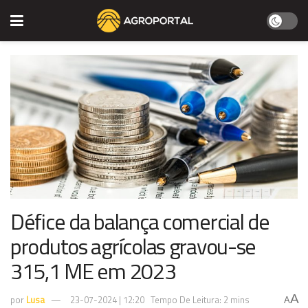
Défice da balança comercial de
produtos agrícolas gravou-se
315,1 ME em 2023
A
por
Lusa
23-07-2024 | 12:20
Tempo De Leitura: 2 mins
A