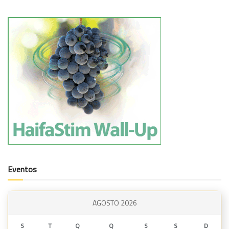
Eventos
AGOSTO 2026
S
T
Q
Q
S
S
D