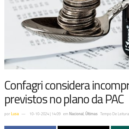
Confagri considera incompr
previstos no plano da PAC
por
Lusa
10-10-2024 | 14:09
em
Nacional
,
Últimas
Tempo De Leitura