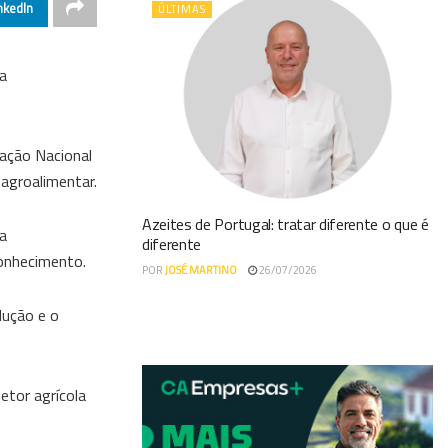
nkedIn
ÚLTIMAS
na
ração Nacional
 agroalimentar.
Azeites de Portugal: tratar diferente o que é
a
diferente
conhecimento.
POR
JOSÉ MARTINO
26/07/2026
dução e o
etor agrícola