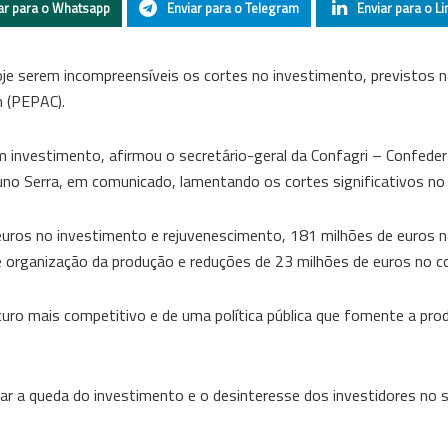
ar para o Whatsapp
Enviar para o Telegram
Enviar para o Li
oje serem incompreensíveis os cortes no investimento, previstos 
m (PEPAC).
 investimento, afirmou o secretário-geral da Confagri – Confede
Nuno Serra, em comunicado, lamentando os cortes significativos no
euros no investimento e rejuvenescimento, 181 milhões de euros n
 e organização da produção e reduções de 23 milhões de euros no 
turo mais competitivo e de uma política pública que fomente a pro
ar a queda do investimento e o desinteresse dos investidores no s