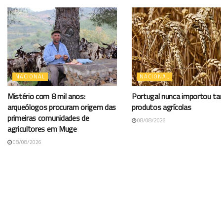
NACIONAL
NACIONAL
Mistério com 8 mil anos:
Portugal nunca importou t
arqueólogos procuram origem das
produtos agrícolas
primeiras comunidades de
08/08/2026
agricultores em Muge
08/08/2026