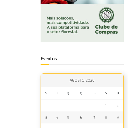
Eventos
AGOSTO 2026
S
T
Q
Q
S
S
D
1
2
3
4
5
6
7
8
9