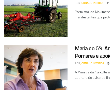
POR
JORNAL O INTERIOR
Porta-voz do Movimento 
manifestantes que prot
Maria do Céu A
Pomares e apoio
POR
JORNAL O INTERIOR
A Ministra da Agricultu
abertura do aviso de fi