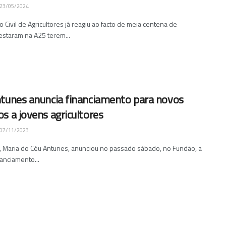
23/05/2024
Civil de Agricultores já reagiu ao facto de meia centena de
estaram na A25 terem...
ntunes anuncia financiamento para novos
s a jovens agricultores
07/11/2023
ra, Maria do Céu Antunes, anunciou no passado sábado, no Fundão, a
nanciamento...