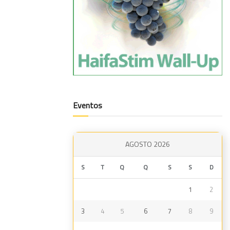
Eventos
AGOSTO 2026
S
T
Q
Q
S
S
D
1
2
3
4
5
6
7
8
9