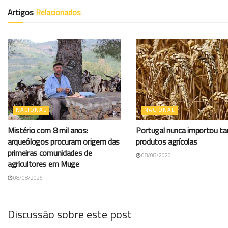
Artigos
Relacionados
NACIONAL
NACIONAL
Mistério com 8 mil anos:
Portugal nunca importou t
arqueólogos procuram origem das
produtos agrícolas
primeiras comunidades de
08/08/2026
agricultores em Muge
08/08/2026
Discussão sobre este post