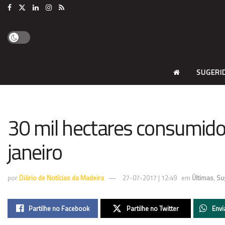
SUGERI
30 mil hectares consumidos
janeiro
por
Diário de Notícias da Madeira
27-07-2017 | 12:49
em
Últimas
,
Su
Partilhe no Facebook
Partilhe no Twitter
Envi