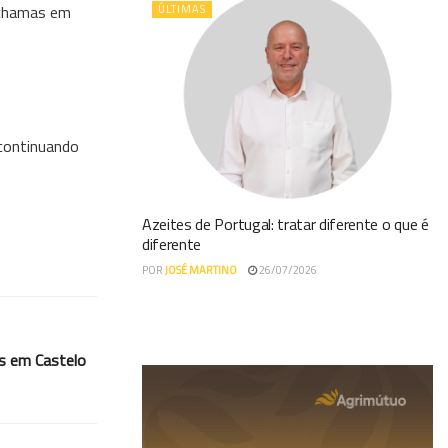
s chamas em
ÚLTIMAS
 continuando
Azeites de Portugal: tratar diferente o que é
diferente
POR
JOSÉ MARTINO
26/07/2026
s em Castelo