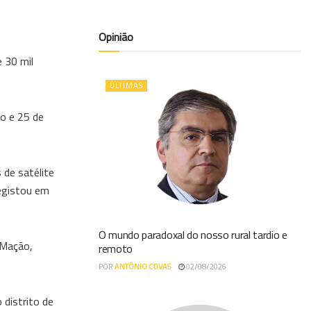
Opinião
 30 mil
ÚLTIMAS
ro e 25 de
de satélite
registou em
O mundo paradoxal do nosso rural tardio e
 Mação,
remoto
POR
ANTÓNIO COVAS
02/08/2026
 distrito de