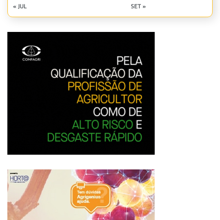
« JUL
SET »