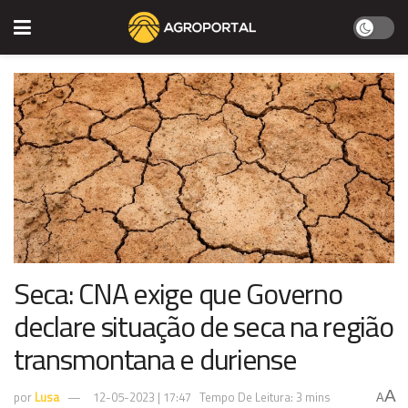
Seca: CNA exige que Governo
declare situação de seca na região
transmontana e duriense
A
por
Lusa
12-05-2023 | 17:47
Tempo De Leitura: 3 mins
A